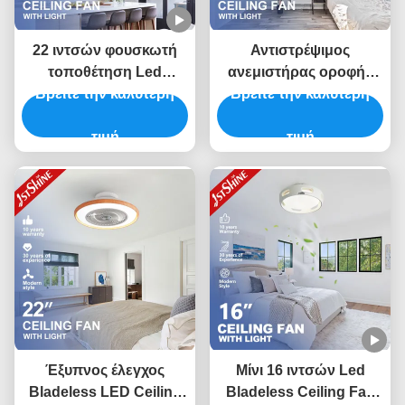
22 ιντσών φουσκωτή
Αντιστρέψιμος
τοποθέτηση Led
ανεμιστήρας οροφής
Βρείτε την καλύτερη
bladeless οροφή
Βρείτε την καλύτερη
χωρίς λεπίδα με
ανεμιστήρα χαμηλό
τηλεχειριστήριο με
προφίλ dimming φως
τιμή
χαμηλώσιμο φως
τιμή
Έξυπνος έλεγχος
Μίνι 16 ιντσών Led
Bladeless LED Ceiling
Bladeless Ceiling Fan