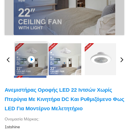
Ανεμιστήρας Οροφής LED 22 Ιντσών Χωρίς
Πτερύγια Με Κινητήρα DC Και Ρυθμιζόμενο Φως
LED Για Μοντέρνο Μελετητήριο
Ονομασία Μάρκας:
1stshine