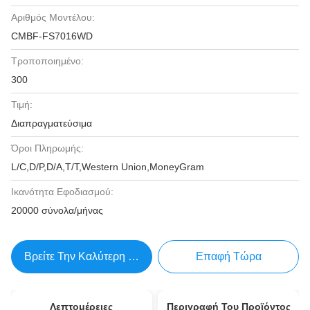
Αριθμός Μοντέλου:
CMBF-FS7016WD
Τροποποιημένο:
300
Τιμή:
Διαπραγματεύσιμα
Όροι Πληρωμής:
L/C,D/P,D/A,T/T,Western Union,MoneyGram
Ικανότητα Εφοδιασμού:
20000 σύνολα/μήνας
Βρείτε Την Καλύτερη Τιμή
Επαφή Τώρα
Λεπτομέρειες
Περιγραφή Του Προϊόντος