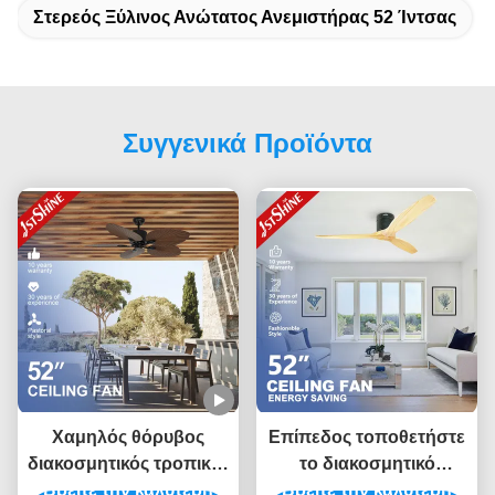
Στερεός Ξύλινος Ανώτατος Ανεμιστήρας 52 Ίντσας
Συγγενικά Προϊόντα
Χαμηλός θόρυβος
Επίπεδος τοποθετήστε
διακοσμητικός τροπικός
το διακοσμητικό
Βρείτε την καλύτερη
Μεγάλη ροή αέρα
ανώτατο ανεμιστήρα με
Βρείτε την καλύτερη