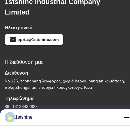
1stshine Industrial Company
Limited
Ηλεκτρονικό
oprta@1stshine.com
Η διεύθυνσή μας
Διεύθυνση
No.126, zhongheng λεωφόρος, χωριό baoyu, henglan κωμόπολη,
πόλη Zhongshan, επαρχία Γκουαγκντόνγκ, Κίνα
Τηλεφώνημα
86--18126432925
1stshine