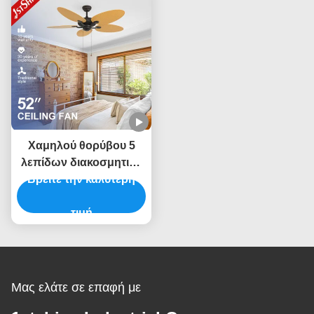
τάσης
Χαμηλού θορύβου 5
λεπίδων διακοσμητική
ενέργεια ροών αέρος
Βρείτε την καλύτερη
ανώτατων
ανεμιστήρων μεγάλη -
τιμή
αποταμίευση
Μας ελάτε σε επαφή με