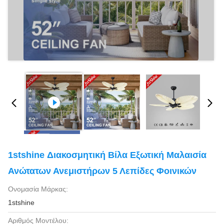
1stshine Διακοσμητική Βίλα Εξωτική Μαλαισία
Ανώτατων Ανεμιστήρων 5 Λεπίδες Φοινικών
Ονομασία Μάρκας:
1stshine
Αριθμός Μοντέλου: