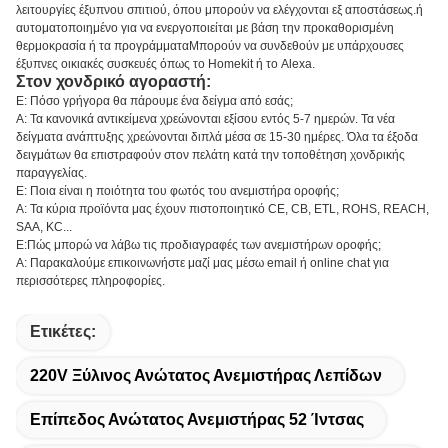
λειτουργίες έξυπνου σπιτιού, όπου μπορούν να ελέγχονται εξ αποστάσεως.ή
αυτοματοποιημένο για να ενεργοποιείται με βάση την προκαθορισμένη
θερμοκρασία ή τα προγράμματαΜπορούν να συνδεθούν με υπάρχουσες
έξυπνες οικιακές συσκευές όπως το Homekit ή το Alexa.
Στον χονδρικό αγοραστή:
Ε: Πόσο γρήγορα θα πάρουμε ένα δείγμα από εσάς;
Α: Τα κανονικά αντικείμενα χρεώνονται εξίσου εντός 5-7 ημερών. Τα νέα
δείγματα ανάπτυξης χρεώνονται διπλά μέσα σε 15-30 ημέρες. Όλα τα έξοδα
δειγμάτων θα επιστραφούν στον πελάτη κατά την τοποθέτηση χονδρικής
παραγγελίας.
Ε: Ποια είναι η ποιότητα του φωτός του ανεμιστήρα οροφής;
Α: Τα κύρια προϊόντα μας έχουν πιστοποιητικό CE, CB, ETL, ROHS, REACH,
SAA, KC...
Ε:Πώς μπορώ να λάβω τις προδιαγραφές των ανεμιστήρων οροφής;
Α: Παρακαλούμε επικοινωνήστε μαζί μας μέσω email ή online chat για
περισσότερες πληροφορίες.
Ετικέτες:
220V Ξύλινος Ανώτατος Ανεμιστήρας Λεπίδων
Επίπεδος Ανώτατος Ανεμιστήρας 52 Ίντσας