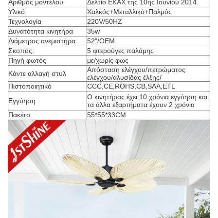
Αριθμός μοντέλου
Δελτίο ΕΚΑΧ της 10ης Ιουνίου 2014.
Υλικό
Χαλκός+Μεταλλικό+Παλμός
Τεχνολογία
220V/50HZ
Δυνατότητα κινητήρα
35w
Διάμετρος ανεμιστήρα
52"/OEM
Σκοπός:
5 φτερούγες παλάμης
Πηγή φωτός
με/χωρίς φως
Απόσταση ελέγχου/πετρώματος
Κάντε αλλαγή στυλ
ελέγχου/αλυσίδας έλξης/
Πιστοποιητικό
CCC,CE,ROHS,CB,SAA,ETL
Ο κινητήρας έχει 10 χρόνια εγγύηση και
Εγγύηση
τα άλλα εξαρτήματα έχουν 2 χρόνια
Πακέτο
55*55*33CM