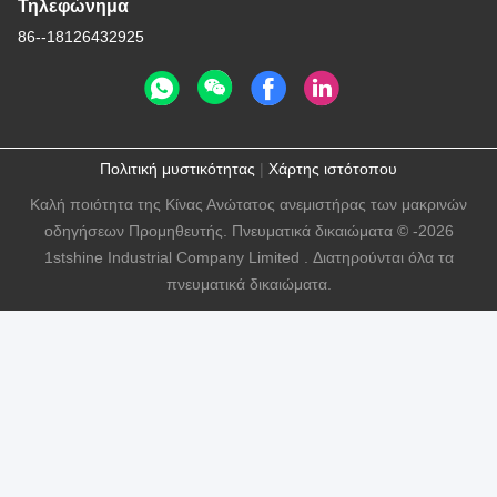
Τηλεφώνημα
86--18126432925
Πολιτική μυστικότητας
|
Χάρτης ιστότοπου
Καλή ποιότητα της Κίνας Ανώτατος ανεμιστήρας των μακρινών
οδηγήσεων Προμηθευτής. Πνευματικά δικαιώματα © -2026
1stshine Industrial Company Limited . Διατηρούνται όλα τα
πνευματικά δικαιώματα.