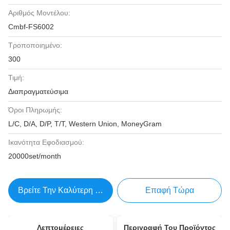
Αριθμός Μοντέλου:
Cmbf-FS6002
Τροποποιημένο:
300
Τιμή:
Διαπραγματεύσιμα
Όροι Πληρωμής:
L/C, D/A, D/P, T/T, Western Union, MoneyGram
Ικανότητα Εφοδιασμού:
20000set/month
Βρείτε Την Καλύτερη Τιμή
Επαφή Τώρα
Λεπτομέρειες
Περιγραφή Του Προϊόντος