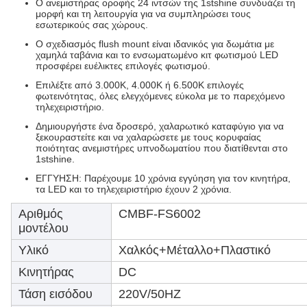
Ο ανεμιστήρας οροφής 24 ιντσών της 1stshine συνδυάζει τη
μορφή και τη λειτουργία για να συμπληρώσει τους
εσωτερικούς σας χώρους.
Ο σχεδιασμός flush mount είναι ιδανικός για δωμάτια με
χαμηλά ταβάνια και το ενσωματωμένο κιτ φωτισμού LED
προσφέρει ευέλικτες επιλογές φωτισμού.
Επιλέξτε από 3.000K, 4.000K ή 6.500K επιλογές
φωτεινότητας, όλες ελεγχόμενες εύκολα με το παρεχόμενο
τηλεχειριστήριο.
Δημιουργήστε ένα δροσερό, χαλαρωτικό καταφύγιο για να
ξεκουραστείτε και να χαλαρώσετε με τους κορυφαίας
ποιότητας ανεμιστήρες υπνοδωματίου που διατίθενται στο
1stshine.
ΕΓΓΥΗΣΗ: Παρέχουμε 10 χρόνια εγγύηση για τον κινητήρα,
τα LED και το τηλεχειριστήριο έχουν 2 χρόνια.
Αριθμός
CMBF-FS6002
μοντέλου
Υλικό
Χαλκός+Μέταλλο+Πλαστικό
Κινητήρας
DC
Τάση εισόδου
220V/50HZ