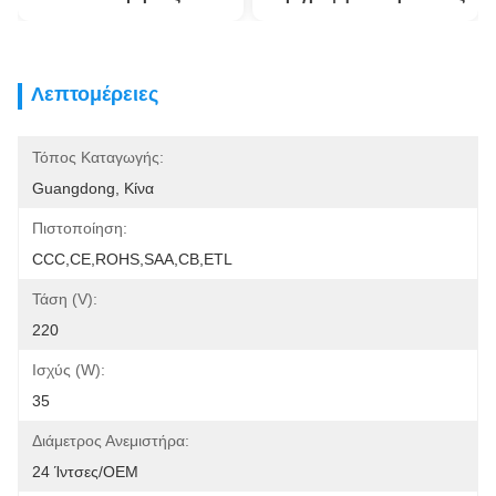
Λεπτομέρειες
Τόπος Καταγωγής:
Guangdong, Κίνα
Πιστοποίηση:
CCC,CE,ROHS,SAA,CB,ETL
Τάση (V):
220
Ισχύς (W):
35
Διάμετρος Ανεμιστήρα:
24 Ίντσες/OEM