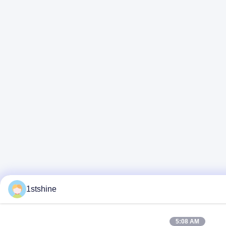
1stshine
5:08 AM