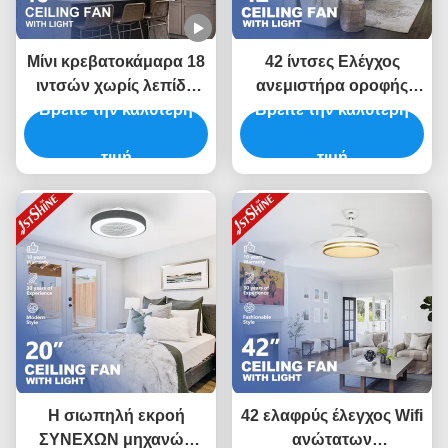
Μίνι κρεβατοκάμαρα 18
42 ίντσες Ελέγχος
ιντσών χωρίς λεπίδα
ανεμιστήρα οροφής
Led οροφή ανεμιστήρα
Βρείτε την καλύτερη
Βρείτε την καλύτερη
κρεβατοκάμαρα
DC κινητήρα 6
Αόρατο δωμάτιο
ταχύτητες τηλεχειριστή
τιμή
ανεμιστήρα φως
τιμή
χαμηλό θόρυβο
Η σιωπηλή εκροή
42 ελαφρύς έλεγχος Wifi
ΣΥΝΕΧΩΝ μηχανών
ανώτατων