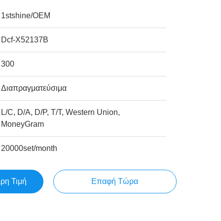
1stshine/OEM
Dcf-X52137B
300
Διαπραγματεύσιμα
L/C, D/A, D/P, T/T, Western Union,
MoneyGram
20000set/month
ερη Τιμή
Επαφή Τώρα