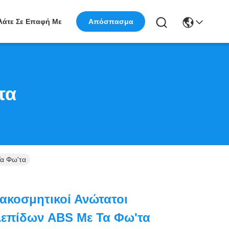
λάτε Σε Επαφή Με
Απόσπασμα
τα
Τα Φω'τα
ιακοσμητικοί Ανώτατοι
Λεπίδων ABS Με Τα Φω'τα