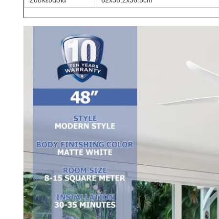
Συσκευασία
62x38.2x36.5cm