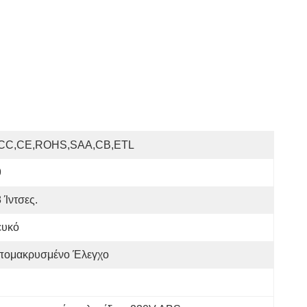
CC,CE,ROHS,SAA,CB,ETL
9
 Ίντσες.
ευκό
πομακρυσμένο Έλεγχο