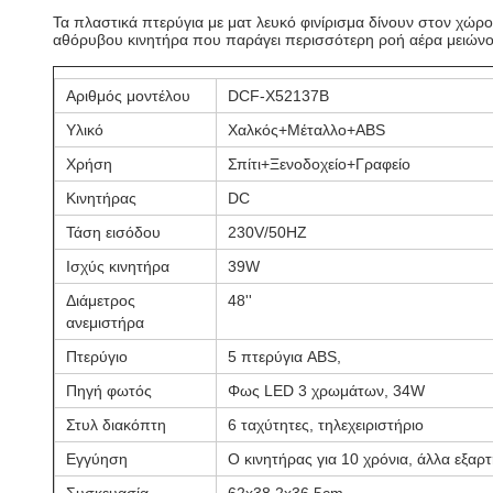
Τα πλαστικά πτερύγια με ματ λευκό φινίρισμα δίνουν στον χώρ
αθόρυβου κινητήρα που παράγει περισσότερη ροή αέρα μειών
Αριθμός μοντέλου
DCF-X52137B
Υλικό
Χαλκός+Μέταλλο+ABS
Χρήση
Σπίτι+Ξενοδοχείο+Γραφείο
Κινητήρας
DC
Τάση εισόδου
230V/50HZ
Ισχύς κινητήρα
39W
Διάμετρος
48''
ανεμιστήρα
Πτερύγιο
5 πτερύγια ABS,
Πηγή φωτός
Φως LED 3 χρωμάτων, 34W
Στυλ διακόπτη
6 ταχύτητες, τηλεχειριστήριο
Εγγύηση
Ο κινητήρας για 10 χρόνια, άλλα εξαρτ