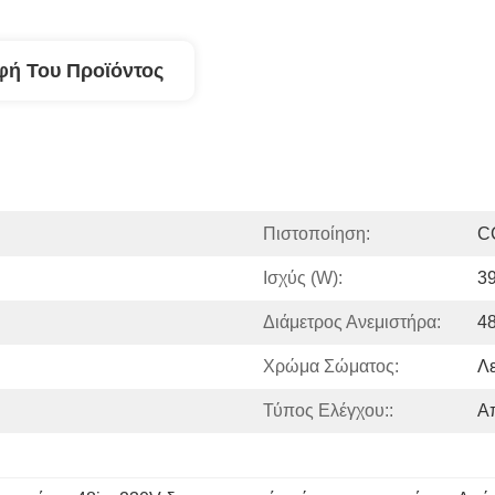
φή Του Προϊόντος
Πιστοποίηση:
C
Ισχύς (W):
3
Διάμετρος Ανεμιστήρα:
48
Χρώμα Σώματος:
Λ
Τύπος Ελέγχου::
Α