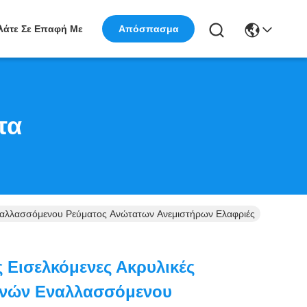
λάτε Σε Επαφή Με
Απόσπασμα
τα
Εναλλασσόμενου Ρεύματος Ανώτατων Ανεμιστήρων Ελαφριές
 Εισελκόμενες Ακρυλικές
ανών Εναλλασσόμενου