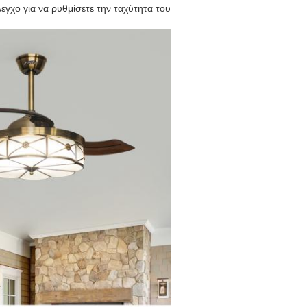
γχο για να ρυθμίσετε την ταχύτητα του