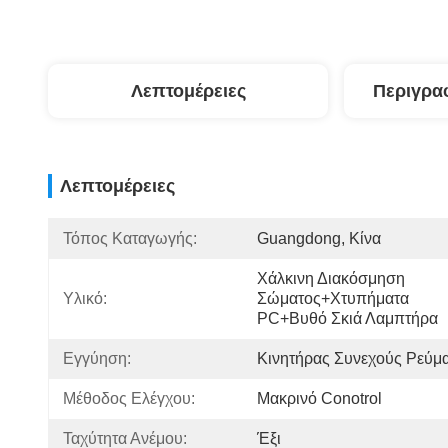
Λεπτομέρειες
Περιγρα
Λεπτομέρειες
Τόπος Καταγωγής:
Guangdong, Κίνα
Χάλκινη Διακόσμηση 
Υλικό:
Σώματος+χτυπήματα 
PC+βυθό Σκιά Λαμπτήρα
Εγγύηση:
Κινητήρας Συνεχούς Ρεύμ
Μέθοδος Ελέγχου:
Μακρινό Conotrol
Ταχύτητα Ανέμου:
Έξι