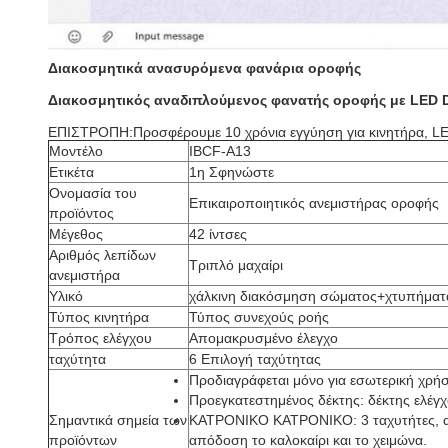
Διακοσμητικά ανασυρόμενα φανάρια οροφής
Διακοσμητικός αναδιπλούμενος φανατής οροφής με LED D
ΕΠΙΣΤΡΟΠΗ:Προσφέρουμε 10 χρόνια εγγύηση για κινητήρα, LED 
Μοντέλο
IBCF-A13
Ετικέτα
1η Σφηνώστε
Ονομασία του
Επικαιροποιητικός ανεμιστήρας οροφής
προϊόντος
Μέγεθος
42 ίντσες
Αριθμός λεπίδων
Τριπλό μαχαίρι
ανεμιστήρα
Υλικό
χάλκινη διακόσμηση σώματος+χτυπήματ
Τύπος κινητήρα
Τύπος συνεχούς ροής
Τρόπος ελέγχου
Απομακρυσμένο έλεγχο
ταχύτητα
6 Επιλογή ταχύτητας
Προδιαγράφεται μόνο για εσωτερική χρή
Προεγκατεστημένος δέκτης: δέκτης ελέγ
Σημαντικά σημεία των
ΚΑΤΡΟΝΙΚΟ ΚΑΤΡΟΝΙΚΟ: 3 ταχυτήτες, αν
προϊόντων
απόδοση το καλοκαίρι και το χειμώνα.