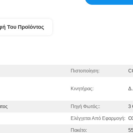
φή Του Προϊόντος
Πιστοποίηση:
C
Κινητήρας:
Δ.
ατος
Πηγή Φωτός::
3
Ελέγχεται Από Εφαρμογή:
Ο
Πακέτο:
5