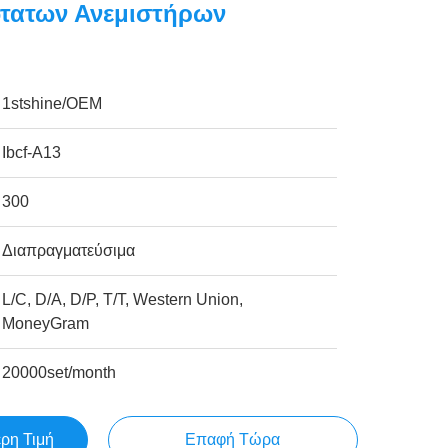
τατων Ανεμιστήρων
1stshine/OEM
Ibcf-A13
300
Διαπραγματεύσιμα
L/C, D/A, D/P, T/T, Western Union,
MoneyGram
20000set/month
ερη Τιμή
Επαφή Τώρα