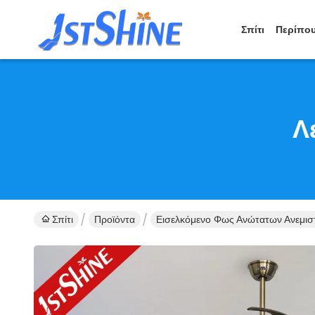
Σπίτι
Περίπου
Λ
Σπίτι
Προϊόντα
Εισελκόμενο Φως Ανώτατων Ανεμι