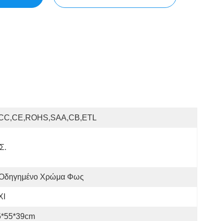
CC,CE,ROHS,SAA,CB,ETL
Σ.
 Οδηγημένο Χρώμα Φως
ΧΙ
5*55*39cm