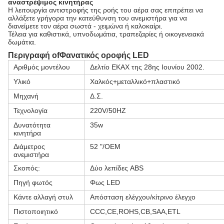
αναστρέψιμος κινητήρας
Η λειτουργία αντιστροφής της ροής του αέρα σας επιτρέπει να
αλλάξετε γρήγορα την κατεύθυνση του ανεμιστήρα για να
διανείμετε τον αέρα σωστά - χειμώνα ή καλοκαίρι.
Τέλεια για καθιστικά, υπνοδωμάτια, τραπεζαρίες ή οικογενειακά
δωμάτια.
Περιγραφή
o
f
Φανατικός οροφής LED
Αριθμός μοντέλου
Δελτίο ΕΚΑΧ της 28ης Ιουνίου 2002.
Υλικό
Χαλκός+μεταλλικό+πλαστικό
Μηχανή
Δ.Σ.
Τεχνολογία
220V/50HZ
Δυνατότητα
35w
κινητήρα
Διάμετρος
52 "/OEM
ανεμιστήρα
Σκοπός:
Δύο λεπίδες ABS
Πηγή φωτός
Φως LED
Κάντε αλλαγή στυλ
Απόσταση ελέγχου/κίτρινο έλεγχο
Πιστοποιητικό
CCC,CE,ROHS,CB,SAA,ETL