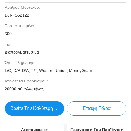
Αριθμός Μοντέλου:
Dcf-FS52122
Τροποποιημένο:
300
Τιμή:
Διαπραγματεύσιμα
Όροι Πληρωμής:
L/C, D/P, D/A, T/T, Western Union, MoneyGram
Ικανότητα Εφοδιασμού:
20000 σύνολα/μήνας
Βρείτε Την Καλύτερη Τιμή
Επαφή Τώρα
Λεπτομέρειες
Περιγραφή Του Προϊόντος