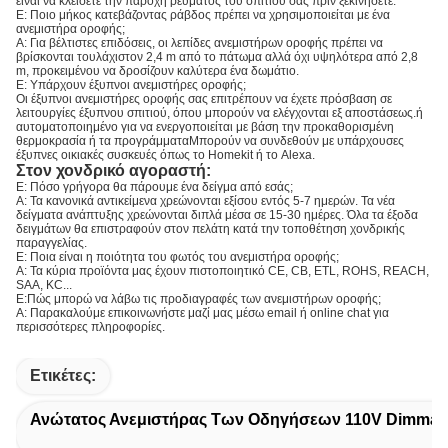
είναι να κλείσετε την παροχή ρεύματος του σπιτιού σας πριν ξεκινήσετε.
Ε: Ποιο μήκος κατεβάζοντας ράβδος πρέπει να χρησιμοποιείται με ένα
ανεμιστήρα οροφής;
Α: Για βέλτιστες επιδόσεις, οι λεπίδες ανεμιστήρων οροφής πρέπει να
βρίσκονται τουλάχιστον 2,4 m από το πάτωμα αλλά όχι υψηλότερα από 2,8
m, προκειμένου να δροσίζουν καλύτερα ένα δωμάτιο.
Ε: Υπάρχουν έξυπνοι ανεμιστήρες οροφής;
Οι έξυπνοι ανεμιστήρες οροφής σας επιτρέπουν να έχετε πρόσβαση σε
λειτουργίες έξυπνου σπιτιού, όπου μπορούν να ελέγχονται εξ αποστάσεως.ή
αυτοματοποιημένο για να ενεργοποιείται με βάση την προκαθορισμένη
θερμοκρασία ή τα προγράμματαΜπορούν να συνδεθούν με υπάρχουσες
έξυπνες οικιακές συσκευές όπως το Homekit ή το Alexa.
Στον χονδρικό αγοραστή:
Ε: Πόσο γρήγορα θα πάρουμε ένα δείγμα από εσάς;
Α: Τα κανονικά αντικείμενα χρεώνονται εξίσου εντός 5-7 ημερών. Τα νέα
δείγματα ανάπτυξης χρεώνονται διπλά μέσα σε 15-30 ημέρες. Όλα τα έξοδα
δειγμάτων θα επιστραφούν στον πελάτη κατά την τοποθέτηση χονδρικής
παραγγελίας.
Ε: Ποια είναι η ποιότητα του φωτός του ανεμιστήρα οροφής;
Α: Τα κύρια προϊόντα μας έχουν πιστοποιητικό CE, CB, ETL, ROHS, REACH,
SAA, KC...
Ε:Πώς μπορώ να λάβω τις προδιαγραφές των ανεμιστήρων οροφής;
Α: Παρακαλούμε επικοινωνήστε μαζί μας μέσω email ή online chat για
περισσότερες πληροφορίες.
Ετικέτες:
Ανώτατος Ανεμιστήρας Των Οδηγήσεων 110V Dimmab