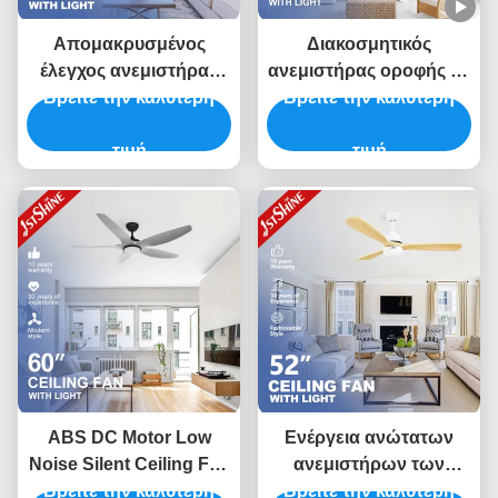
Απομακρυσμένος
Διακοσμητικός
έλεγχος ανεμιστήρας
ανεμιστήρας οροφής με
οροφής Dimmable Led
Βρείτε την καλύτερη
φωτισμό LED ήσυχος
Βρείτε την καλύτερη
χαμηλή οροφή σαλόνι
κινητήρας DC
μοντέρνο
τιμή
τιμή
ABS DC Motor Low
Ενέργεια ανώτατων
Noise Silent Ceiling Fan
ανεμιστήρων των
Βρείτε την καλύτερη
Με Φως LED Για
Βρείτε την καλύτερη
οδηγήσεων cOem