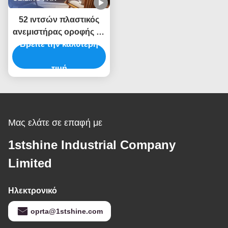
52 ιντσών πλαστικός
ανεμιστήρας οροφής με
επιλογή 6 ταχυτήτων
Βρείτε την καλύτερη
και έξυπνο
τηλεχειριστήριο για
τιμή
πηγή συνεχούς
ενέργειας
Μας ελάτε σε επαφή με
1stshine Industrial Company
Limited
Ηλεκτρονικό
oprta@1stshine.com