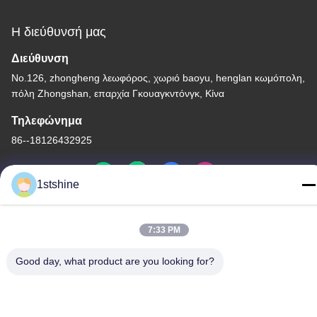
Η διεύθυνσή μας
Διεύθυνση
No.126, zhongheng λεωφόρος, χωριό baoyu, henglan κωμόπολη,
πόλη Zhongshan, επαρχία Γκουαγκντόνγκ, Κίνα
Τηλεφώνημα
86--18126432925
1stshine
Πολιτική μυστικότητας
|
Χάρτης ιστότοπου
7:33 PM
Καλή ποιότητα της Κίνας Ανώτατος ανεμιστήρας των μακρινών
Good day, what product are you looking for?
οδηγήσεων Προμηθευτής. Πνευματικά δικαιώματα © -2026
1stshine Industrial Company Limited . Διατηρούνται όλα τα
πνευματικά δικαιώματα.