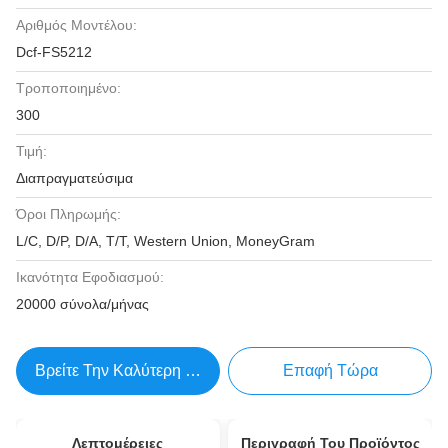
Αριθμός Μοντέλου:
Dcf-FS5212
Τροποποιημένο:
300
Τιμή:
Διαπραγματεύσιμα
Όροι Πληρωμής:
L/C, D/P, D/A, T/T, Western Union, MoneyGram
Ικανότητα Εφοδιασμού:
20000 σύνολα/μήνας
Βρείτε Την Καλύτερη Τιμή
Επαφή Τώρα
Λεπτομέρειες
Περιγραφή Του Προϊόντος