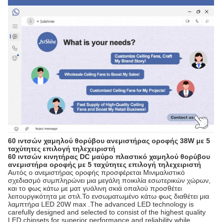
60 ιντσών χαμηλού θορύβου ανεμιστήρας οροφής 38W με 5
ταχύτητες επιλογή τηλεχειριστή
60 ιντσών κινητήρας DC μαύρο πλαστικό χαμηλού θορύβου
ανεμιστήρα οροφής με 5 ταχύτητες επιλογή τηλεχειριστή
Αυτός ο ανεμιστήρας οροφής προσφέρεται Μινιμαλιστικό
σχεδιασμό συμπληρώνει μια μεγάλη ποικιλία εσωτερικών χώρων,
και το φως κάτω με ματ γυάλινη σκιά οπαλού προσθέτει
λειτουργικότητα με στιλ.Το ενσωματωμένο κάτω φως διαθέτει μια
λαμπτήρα LED 20W max .The advanced LED technology is
carefully designed and selected to consist of the highest quality
LED chipsets for superior performance and reliability while