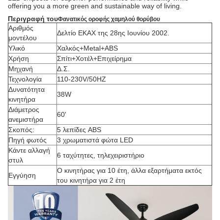
offering you a more green and sustainable way of living.
Περιγραφή
του
Φανατικός οροφής χαμηλού θορύβου
Αριθμός
Δελτίο ΕΚΑΧ της 28ης Ιουνίου 2002.
μοντέλου
Υλικό
Χαλκός+Metal+ABS
Χρήση
Σπίτι+Χοτέλ+Επιχείρημα
Μηχανή
Δ.Σ.
Τεχνολογία
110-230V/50HZ
Δυνατότητα
38W
κινητήρα
Διάμετρος
60'
ανεμιστήρα
Σκοπός:
5 λεπίδες ABS
Πηγή φωτός
3 χρωματιστά φώτα LED
Κάντε αλλαγή
6 ταχύτητες, τηλεχειριστήριο
στυλ
Ο κινητήρας για 10 έτη, άλλα εξαρτήματα εκτός
Εγγύηση
του κινητήρα για 2 έτη