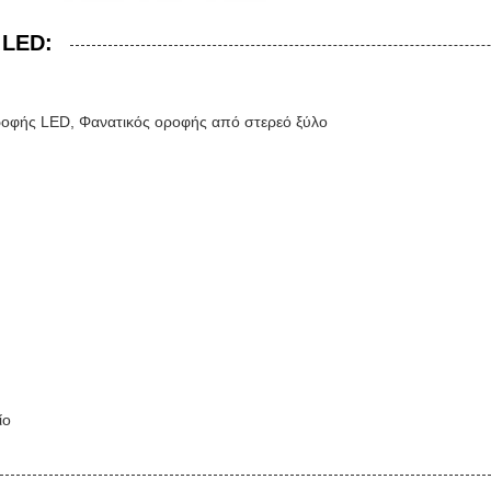
 LED:
ροφής LED, Φανατικός οροφής από στερεό ξύλο
ίο