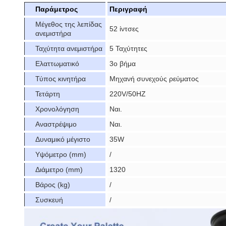
Παράμετρος
Περιγραφή
Μέγεθος της λεπίδας
52 ίντσες
ανεμιστήρα
Ταχύτητα ανεμιστήρα
5 Ταχύτητες
Ελαττωματικό
3ο βήμα
Τύπος κινητήρα
Μηχανή συνεχούς ρεύματος
Τετάρτη
220V/50HZ
Χρονολόγηση
Ναι.
Αναστρέψιμο
Ναι.
Δυναμικό μέγιστο
35W
Υψόμετρο (mm)
/
Διάμετρο (mm)
1320
Βάρος (kg)
/
Συσκευή
/