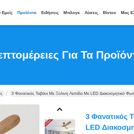
 Εμείς
Προϊόντα
Ειδήσεις
Μπλογκ
Λύσεις
Βίντεο
Μας Ε
επτομέρειες Για Τα Προϊόν
ας
3 Φανατικός Ταβάνι Με Ξύλινη Λεπίδα Με LED Διακοσμητικό Φω
3 Φανατικός 
LED Διακοσμη