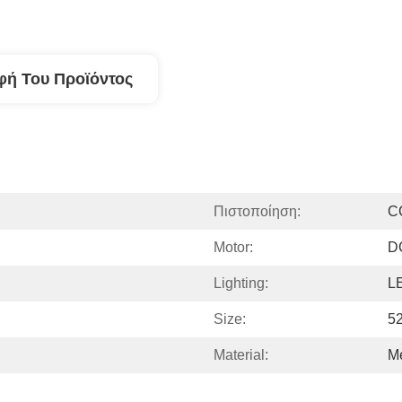
φή Του Προϊόντος
Πιστοποίηση:
C
Motor:
D
Lighting:
L
Size:
52
Material:
M