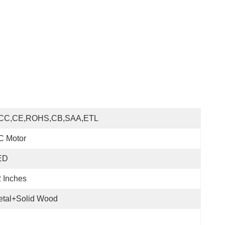
CC,CE,ROHS,CB,SAA,ETL
C Motor
ED
 Inches
etal+Solid Wood