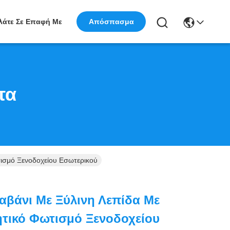
Απόσπασμα
λάτε Σε Επαφή Με
τα
τισμό Ξενοδοχείου Εσωτερικού
Ταβάνι Με Ξύλινη Λεπίδα Με
τικό Φωτισμό Ξενοδοχείου