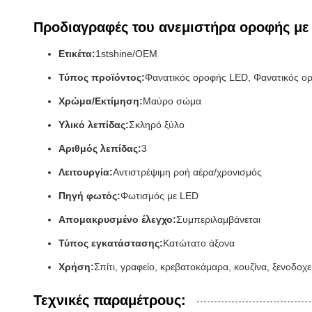
Προδιαγραφές του ανεμιστήρα οροφής με
Ετικέτα:
1stshine/OEM
Τύπος προϊόντος:
Φανατικός οροφής LED, Φανατικός ο
Χρώμα/Εκτίμηση:
Μαύρο σώμα
Υλικό λεπίδας:
Σκληρό ξύλο
Αριθμός λεπίδας:
3
Λειτουργία:
Αντιστρέψιμη ροή αέρα/χρονισμός
Πηγή φωτός:
Φωτισμός με LED
Απομακρυσμένο έλεγχο:
Συμπεριλαμβάνεται
Τύπος εγκατάστασης:
Κατώτατο άξονα
Χρήση:
Σπίτι, γραφείο, κρεβατοκάμαρα, κουζίνα, ξενοδοχε
Τεχνικές παραμέτρους: