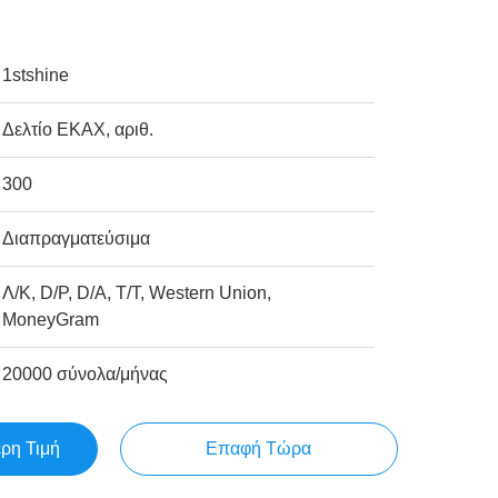
1stshine
Δελτίο ΕΚΑΧ, αριθ.
300
Διαπραγματεύσιμα
Λ/Κ, D/P, D/A, T/T, Western Union,
MoneyGram
20000 σύνολα/μήνας
ερη Τιμή
Επαφή Τώρα