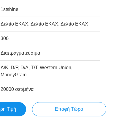
1stshine
Δελτίο ΕΚΑΧ, Δελτίο ΕΚΑΧ, Δελτίο ΕΚΑΧ
300
Διαπραγματεύσιμα
Λ/Κ, D/P, D/A, T/T, Western Union,
MoneyGram
20000 σετ/μήνα
ερη Τιμή
Επαφή Τώρα