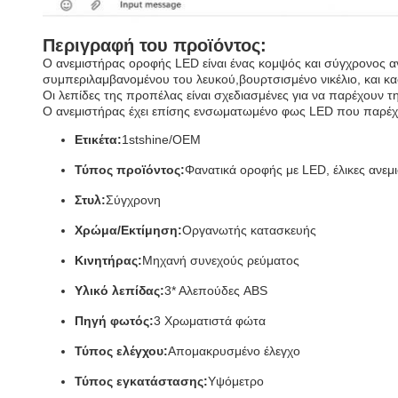
Περιγραφή του προϊόντος:
Ο ανεμιστήρας οροφής LED είναι ένας κομψός και σύγχρονος ανε
συμπεριλαμβανομένου του λευκού,
βουρτσισμένο νικέλιο
, και κ
Οι λεπίδες της προπέλας είναι σχεδιασμένες για να παρέχουν τ
Ο ανεμιστήρας έχει επίσης ενσωματωμένο φως LED που παρέχε
Ετικέτα:
1stshine/OEM
Τύπος προϊόντος:
Φανατικά οροφής με LED, έλικες
ανεμ
Στυλ:
Σύγχρονη
Χρώμα/Εκτίμηση:
Οργανωτής κατασκευής
Κινητήρας:
Μηχανή συνεχούς ρεύματος
Υλικό λεπίδας:
3* Αλεπούδες ABS
Πηγή φωτός:
3 Χρωματιστά φώτα
Τύπος ελέγχου:
Απομακρυσμένο έλεγχο
Τύπος εγκατάστασης:
Υψόμετρο