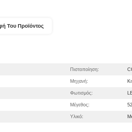
φή Του Προϊόντος
Πιστοποίηση:
C
Μηχανή:
Κ
Φωτισμός:
L
Μέγεθος:
52
Υλικό:
M