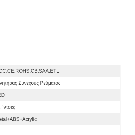
CC,CE,ROHS,CB,SAA,ETL
ινητήρας Συνεχούς Ρεύματος
ED
 Ίντσες
etal+ABS+Acrylic