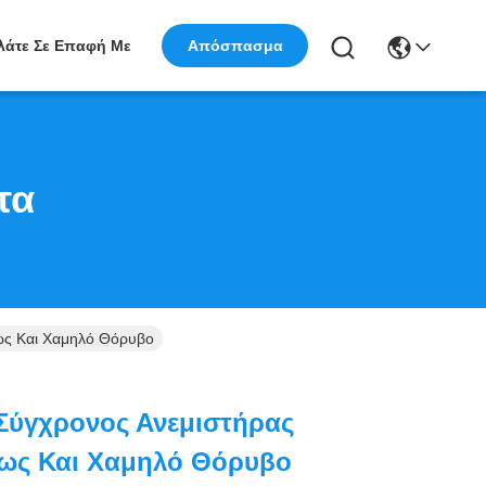
Απόσπασμα
λάτε Σε Επαφή Με
τα
ως Και Χαμηλό Θόρυβο
 Σύγχρονος Ανεμιστήρας
ως Και Χαμηλό Θόρυβο