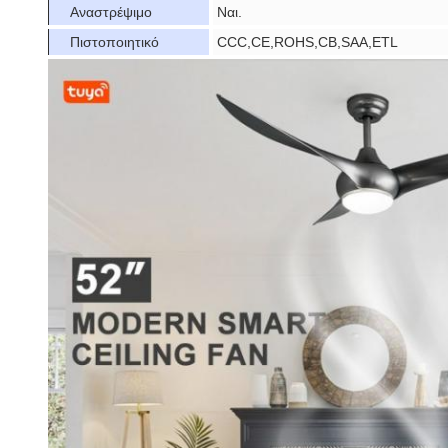
Αναστρέψιμο
Ναι.
Πιστοποιητικό
CCC,CE,ROHS,CB,SAA,ETL