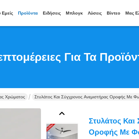
 Εμείς
Προϊόντα
Ειδήσεις
Μπλογκ
Λύσεις
Βίντεο
Μας Ε
επτομέρειες Για Τα Προϊόν
ρας Χρώματος
Στυλάτος Και Σύγχρονος Ανεμιστήρας Οροφής Με Φ
Στυλάτος Και
Οροφής Με Φ