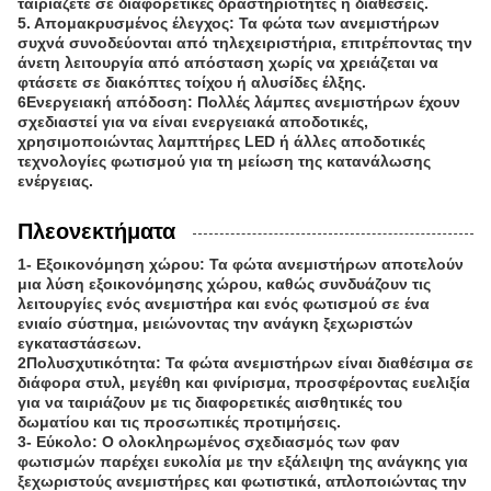
ταιριάζετε σε διαφορετικές δραστηριότητες ή διαθέσεις.
5. Απομακρυσμένος έλεγχος: Τα φώτα των ανεμιστήρων
συχνά συνοδεύονται από τηλεχειριστήρια, επιτρέποντας την
άνετη λειτουργία από απόσταση χωρίς να χρειάζεται να
φτάσετε σε διακόπτες τοίχου ή αλυσίδες έλξης.
6Ενεργειακή απόδοση: Πολλές λάμπες ανεμιστήρων έχουν
σχεδιαστεί για να είναι ενεργειακά αποδοτικές,
χρησιμοποιώντας λαμπτήρες LED ή άλλες αποδοτικές
τεχνολογίες φωτισμού για τη μείωση της κατανάλωσης
ενέργειας.
Πλεονεκτήματα
1- Εξοικονόμηση χώρου: Τα φώτα ανεμιστήρων αποτελούν
μια λύση εξοικονόμησης χώρου, καθώς συνδυάζουν τις
λειτουργίες ενός ανεμιστήρα και ενός φωτισμού σε ένα
ενιαίο σύστημα, μειώνοντας την ανάγκη ξεχωριστών
εγκαταστάσεων.
2Πολυσχυτικότητα: Τα φώτα ανεμιστήρων είναι διαθέσιμα σε
διάφορα στυλ, μεγέθη και φινίρισμα, προσφέροντας ευελιξία
για να ταιριάζουν με τις διαφορετικές αισθητικές του
δωματίου και τις προσωπικές προτιμήσεις.
3- Εύκολο: Ο ολοκληρωμένος σχεδιασμός των φαν
φωτισμών παρέχει ευκολία με την εξάλειψη της ανάγκης για
ξεχωριστούς ανεμιστήρες και φωτιστικά, απλοποιώντας την