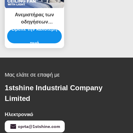
Ανεμιστήρας των
οδηγήσεων
τηλεχειρισμού cOem
Βρείτε την καλύτερη
ανώτατος σύγχρονων
με ελαφριές 5 MDF
τιμή
λεπίδες
Μας ελάτε σε επαφή με
1stshine Industrial Company
Limited
Ηλεκτρονικό
oprta@1stshine.com