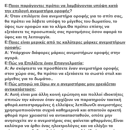
Ε:
Ποιοι παράγοντες πρέπει να λαμβάνονται υπόψη κατά
την επιλογή ανεμιστήρα οροφής
?
Α: Όταν επιλέγετε ένα ανεμιστήρα οροφής για το σπίτι σας,
θα πρέπει να λάβετε υπόψη το μέγεθος του δωματίου, το
ύψος των οροφών και το κλίμα.Θα πρέπει επίσης να
εξετάσετε τις προσωπικές σας προτιμήσεις όσον αφορά το
ύφος και τη λειτουργία.
Ε:
Ποιες είναι μερικές από τις καλύτερες μάρκες ανεμιστήρων
οροφής;
Α: Υπάρχουν διάφορες μάρκες ανεμιστήρων οροφής στην
αγορά.
Ε:
Πώς να Επιλέξετε έναν Επαγγελματία;
Α: Αν σκέφτεστε να προσθέσετε έναν ανεμιστήρα οροφής
στον χώρο σας, θα πρέπει να εξετάσετε το σωστό στυλ και
μέγεθος για το δωμάτιο..
Ε:
Πώς μπορώ να ξέρω αν ο ανεμιστήρας μου χρειάζεται
αντικατάσταση;
Α: Αυτή είναι μια άλλη κοινή ερώτηση και πολλοί ιδιοκτήτες
σπιτιών την κάνουν όταν αρχίζουν να παρατηρούν τακτική
φθορά.κατεστραμμένες ή ελλείψεις λεπίδωνΟι ανεμιστήρες
χρησιμοποιούνται συχνά καθημερινά και απαιτούν αρκετή
φθορά πριν χρειαστεί να αντικατασταθούν, οπότε μην
ανησυχείτε αν ο ανεμιστήρας σας φαίνεται φθαρμένος.Είναι
καλύτερα να έρθει ένας ηλεκτρολόγος και να ελέγξει τα