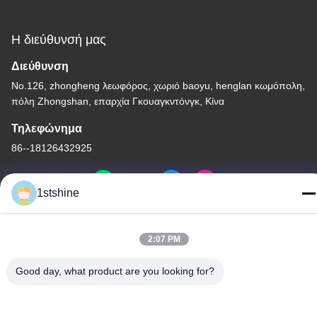
Η διεύθυνσή μας
Διεύθυνση
No.126, zhongheng λεωφόρος, χωριό baoyu, henglan κωμόπολη,
πόλη Zhongshan, επαρχία Γκουαγκντόνγκ, Κίνα
Τηλεφώνημα
86--18126432925
1stshine
Πολιτική μυστικότητας
|
Χάρτης ιστότοπου
2:07 PM
Καλή ποιότητα της Κίνας Ανώτατος ανεμιστήρας των μακρινών
Good day, what product are you looking for?
οδηγήσεων Προμηθευτής. Πνευματικά δικαιώματα © -2026
1stshine Industrial Company Limited . Διατηρούνται όλα τα
πνευματικά δικαιώματα.