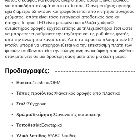
Αυτός ο κομψός και κομψός ανεμιστήρας οροφής είναι ιδανικός
για οποιοδήποτε δωμάτιο στο σπίτι σας. Ο ανεμιστήρας οροφής
έχει διάμετρο 52 ιντσών και τροφοδοτείται από κινητήρα συνεχούς
ρεύματος, οπότε είναι τόσο ενεργειακά αποδοτικός όσο και
ήσυχος.Το φως LED είναι μειωμένο και αλλάζει χρώμαΟ
ανεμιστήρας οροφής έρχεται επίσης με τηλεχειριστήριο έτσι ώστε
να μπορείτε να ρυθμίσετε την ταχύτητα και τις ρυθμίσεις φωτός
από την άνεση του καναπέ σας.Αυτό το τεράστιο πλάσμα των 52
ιντσών μπορεί να υπερηφανεύεται για την επεκτάσιμη πλάτη των
φτερών τουΦανταστείτε την ευλογημένη ανακούφιση που νιώθετε
όταν μπαίνετε σε μια δροσερή όαση μετά από μια ζεστή μέρα.
Προδιαγραφές:
Ετικέτα:
1stshine/OEM
Τύπος προϊόντος:
Φανατικός οροφής από πλαστικό
Στυλ:
Σύγχρονη
Χρώμα/Εκτίμηση:
Οργανωτής κατασκευής
Τοποθεσία:
Εσωτερικά
Υλικό λεπίδας:
5*ΑΒΣ λεπίδες