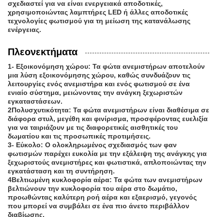
σχεδιαστεί για να είναι ενεργειακά αποδοτικές,
χρησιμοποιώντας λαμπτήρες LED ή άλλες αποδοτικές
τεχνολογίες φωτισμού για τη μείωση της κατανάλωσης
ενέργειας.
Πλεονεκτήματα
1- Εξοικονόμηση χώρου: Τα φώτα ανεμιστήρων αποτελούν
μια λύση εξοικονόμησης χώρου, καθώς συνδυάζουν τις
λειτουργίες ενός ανεμιστήρα και ενός φωτισμού σε ένα
ενιαίο σύστημα, μειώνοντας την ανάγκη ξεχωριστών
εγκαταστάσεων.
2Πολυσχυτικότητα: Τα φώτα ανεμιστήρων είναι διαθέσιμα σε
διάφορα στυλ, μεγέθη και φινίρισμα, προσφέροντας ευελιξία
για να ταιριάζουν με τις διαφορετικές αισθητικές του
δωματίου και τις προσωπικές προτιμήσεις.
3- Εύκολο: Ο ολοκληρωμένος σχεδιασμός των φαν
φωτισμών παρέχει ευκολία με την εξάλειψη της ανάγκης για
ξεχωριστούς ανεμιστήρες και φωτιστικά, απλοποιώντας την
εγκατάσταση και τη συντήρηση.
4Βελτιωμένη κυκλοφορία αέρα: Τα φώτα των ανεμιστήρων
βελτιώνουν την κυκλοφορία του αέρα στο δωμάτιο,
προωθώντας καλύτερη ροή αέρα και εξαερισμό, γεγονός
που μπορεί να συμβάλει σε ένα πιο άνετο περιβάλλον
διαβίωσης.