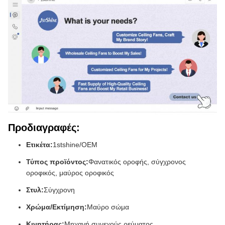
Προδιαγραφές:
Ετικέτα:
1stshine/OEM
Τύπος προϊόντος:
Φανατικός οροφής, σύγχρονος
οροφικός, μαύρος οροφικός
Στυλ:
Σύγχρονη
Χρώμα/Εκτίμηση:
Μαύρο σώμα
Κινητήρας:
Μηχανή συνεχούς ρεύματος