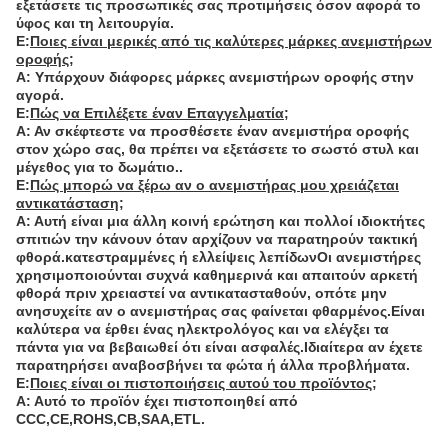
εξετάσετε τις προσωπικές σας προτιμήσεις όσον αφορά το
ύφος και τη λειτουργία.
Ε:
Ποιες είναι μερικές από τις καλύτερες μάρκες ανεμιστήρων
οροφής;
Α: Υπάρχουν διάφορες μάρκες ανεμιστήρων οροφής στην
αγορά.
Ε:
Πώς να Επιλέξετε έναν Επαγγελματία;
Α: Αν σκέφτεστε να προσθέσετε έναν ανεμιστήρα οροφής
στον χώρο σας, θα πρέπει να εξετάσετε το σωστό στυλ και
μέγεθος για το δωμάτιο..
Ε:
Πώς μπορώ να ξέρω αν ο ανεμιστήρας μου χρειάζεται
αντικατάσταση;
Α: Αυτή είναι μια άλλη κοινή ερώτηση και πολλοί ιδιοκτήτες
σπιτιών την κάνουν όταν αρχίζουν να παρατηρούν τακτική
φθορά.κατεστραμμένες ή ελλείψεις λεπίδωνΟι ανεμιστήρες
χρησιμοποιούνται συχνά καθημερινά και απαιτούν αρκετή
φθορά πριν χρειαστεί να αντικατασταθούν, οπότε μην
ανησυχείτε αν ο ανεμιστήρας σας φαίνεται φθαρμένος.Είναι
καλύτερα να έρθει ένας ηλεκτρολόγος και να ελέγξει τα
πάντα για να βεβαιωθεί ότι είναι ασφαλές.Ιδιαίτερα αν έχετε
παρατηρήσει αναβοσβήνει τα φώτα ή άλλα προβλήματα.
Ε:
Ποιες είναι οι πιστοποιήσεις αυτού του προϊόντος;
Α: Αυτό το προϊόν έχει πιστοποιηθεί από
CCC,CE,ROHS,CB,SAA,ETL.