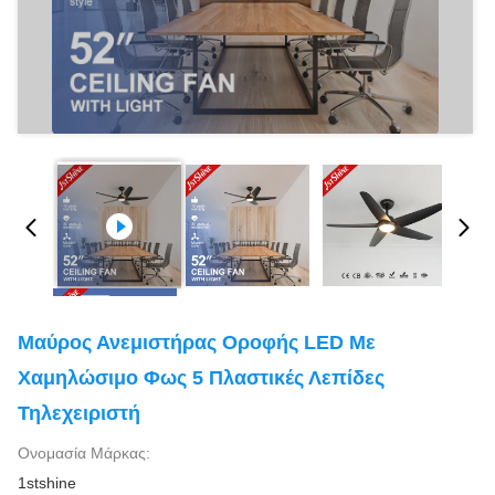
Μαύρος Ανεμιστήρας Οροφής LED Με
Χαμηλώσιμο Φως 5 Πλαστικές Λεπίδες
Τηλεχειριστή
Ονομασία Μάρκας:
1stshine