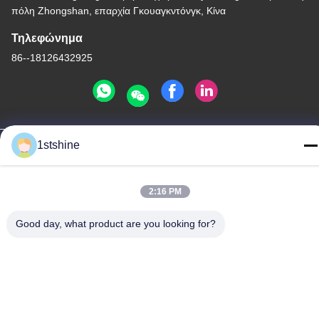
πόλη Zhongshan, επαρχία Γκουαγκντόνγκ, Κίνα
Τηλεφώνημα
86--18126432925
Πολιτική μυστικότητας
|
Χάρτης ιστότοπου
1stshine
Καλή ποιότητα της Κίνας Ανώτατος ανεμιστήρας των μακρινών
οδηγήσεων Προμηθευτής. Πνευματικά δικαιώματα © -2026
2:16 PM
1stshine Industrial Company Limited . Διατηρούνται όλα τα
πνευματικά δικαιώματα.
Good day, what product are you looking for?