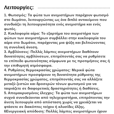
Λειτουργίες:
1. Φωτισμός: Τα φώτα των ανεμιστήρων παρέχουν φωτισμό
στο δωμάτιο, λειτουργώντας ως ένα διπλό αντικείμενο που
συνδυάζει τη λειτουργικότητα ενός ανεμιστήρα και ενός
φωτός.
2. Κυκλοφορία αέρα: Το εξαρτήμα του ανεμιστήρα των
φώτων των ανεμιστήρων συμβάλλει στην κυκλοφορία του
αέρα στο δωμάτιο, παρέχοντας μια ψύξη και βελτιώνοντας
τη συνολική άνεση.
3. Αμβλύνσεις: Πολλές λάμπες ανεμιστήρων διαθέτουν
δυνατότητες αμβλύνσεων, επιτρέποντάς σας να ρυθμίσετε
το επίπεδο φωτεινότητας σύμφωνα με τις προτιμήσεις σας ή
την επιθυμητή ατμόσφαιρα.
4. Ρυθμίσεις θερμοκρασίας χρώματος: Μερικά φώτα
ανεμιστήρων προσφέρουν τη δυνατότητα ρύθμισης της
θερμοκρασίας χρώματος, επιτρέποντάς σας να αλλάζετε
μεταξύ ζεστών και δροσερών τόνων φωτισμού για να
ταιριάζετε σε διαφορετικές δραστηριότητες ή διαθέσεις.
5. Απομακρυσμένος έλεγχος: Τα φώτα των ανεμιστήρων
συχνά συνοδεύονται από τηλεχειριστήρια, επιτρέποντας την
άνετη λειτουργία από απόσταση χωρίς να χρειάζεται να
φτάσετε σε διακόπτες τοίχου ή αλυσίδες έλξης.
6Ενεργειακή απόδοση: Πολλές λάμπες ανεμιστήρων έχουν