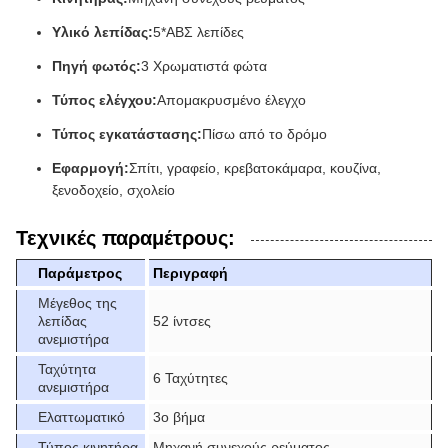
Υλικό λεπίδας:
5*ΑΒΣ λεπίδες
Πηγή φωτός:
3 Χρωματιστά φώτα
Τύπος ελέγχου:
Απομακρυσμένο έλεγχο
Τύπος εγκατάστασης:
Πίσω από το δρόμο
Εφαρμογή:
Σπίτι, γραφείο, κρεβατοκάμαρα, κουζίνα,
ξενοδοχείο, σχολείο
Τεχνικές παραμέτρους:
Παράμετρος
Περιγραφή
Μέγεθος της
λεπίδας
52 ίντσες
ανεμιστήρα
Ταχύτητα
6 Ταχύτητες
ανεμιστήρα
Ελαττωματικό
3ο βήμα
Τύπος κινητήρα
Μηχανή συνεχούς ρεύματος