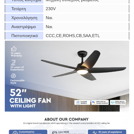
Τετάρτη
230V
Χρονολόγηση
Ναι.
Αναστρέψιμο
Ναι.
Πιστοποιητικό
CCC,CE,ROHS,CB,SAA,ETL